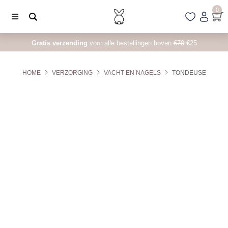
0
Gratis verzending
voor alle bestellingen boven
€70
€25
HOME
VERZORGING
VACHT EN NAGELS
TONDEUSE