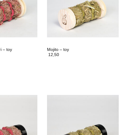
i – toy
Mojito – toy
12,50