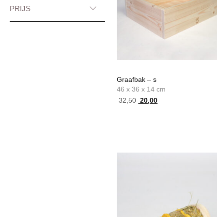
PRIJS
Graafbak – s
46 x 36 x 14 cm
Oorspronkelijke
Huidige
32,50
20,00
prijs
prijs
was:
is:
32,50.
20,00.