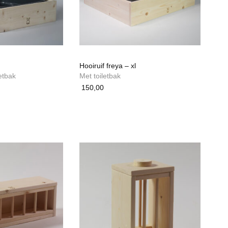
Hooiruif freya – xl
etbak
Met toiletbak
jsklasse:
150,00
,00
,00