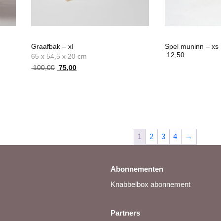
Graafbak – xl
Spel muninn – xs
12,50
65 x 54,5 x 20 cm
Oorspronkelijke
Huidige
100,00
75,00
prijs
prijs
was:
is:
100,00.
75,00.
1
2
3
4
→
Abonnementen
Knabbelbox abonnement
Partners