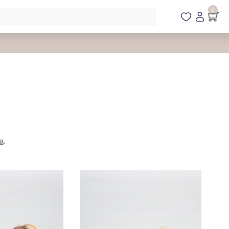
0
a
.