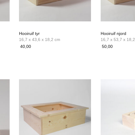
op
op
de
de
productpagina
productpagina
Hooiruif tyr
Hooiruif njord
16,7 x 43,6 x 18,2 cm
16,7 x 53,7 x 18,
40,00
50,00