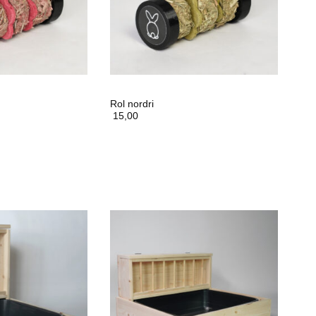
Rol nordri
15,00