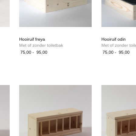
Hooiruif freya
Hooiruif odin
Met of zonder toiletbak
Met of zonder toil
Prijsklasse:
Pri
75,00
-
95,00
75,00
-
95,00
75,00
75
tot
tot
95,00
95
Dit
Dit
product
product
heeft
heeft
meerdere
meerdere
variaties.
variaties.
Deze
Deze
optie
optie
kan
kan
gekozen
gekozen
worden
worden