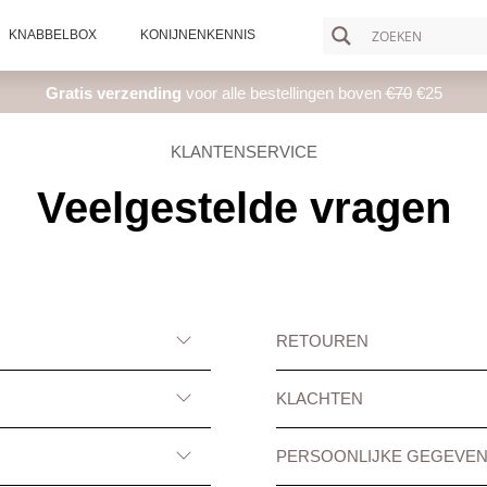
KNABBELBOX
KONIJNENKENNIS
Gratis verzending
voor alle bestellingen boven
€70
€25
KLANTENSERVICE
Veelgestelde vragen
RETOUREN
KLACHTEN
PERSOONLIJKE GEGEVE