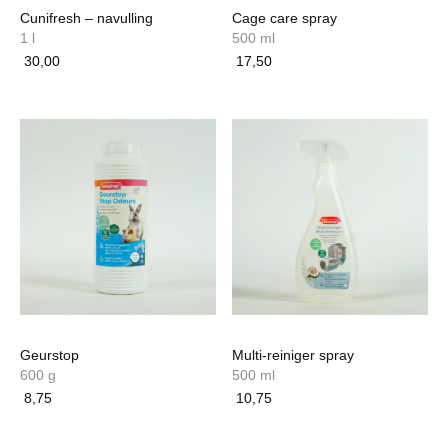
Cunifresh – navulling
Cage care spray
1 l
500 ml
30,00
17,50
Geurstop
Multi-reiniger spray
600 g
500 ml
8,75
10,75