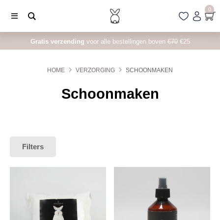
0
Gratis verzending
voor alle bestellingen boven
€70
€25
HOME
VERZORGING
SCHOONMAKEN
Schoonmaken
Filters