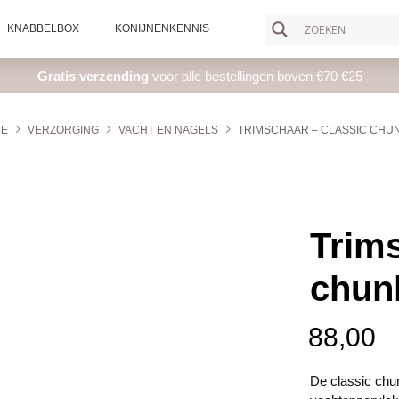
KNABBELBOX
KONIJNENKENNIS
Gratis verzending
voor alle bestellingen boven
€70
€25
E
VERZORGING
VACHT EN NAGELS
TRIMSCHAAR – CLASSIC CHU
Trims
chun
88,00
De classic chun