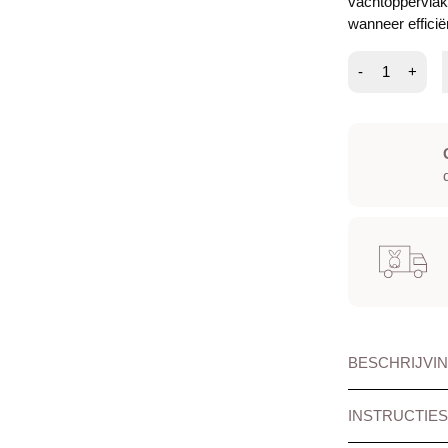
vachtoppervlak
wanneer efficië
Trimschaar
-
+
-
classic
chunker
aantal
BESCHRIJVI
INSTRUCTIES