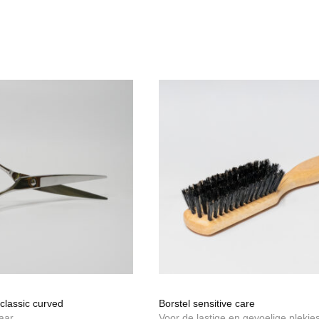
classic curved
Borstel sensitive care
aar
Voor de lastige en gevoelige plekje