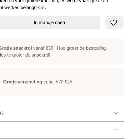
ken en voor grotere konijnen, en wordt vaak gekozen
nt werken belangrijk is.
In mandje doen
Gratis snackrol
vanaf €35 | Hoe groter de besteding,
des te groter de snackrol!
Gratis verzending
vanaf
€70
€25
NG