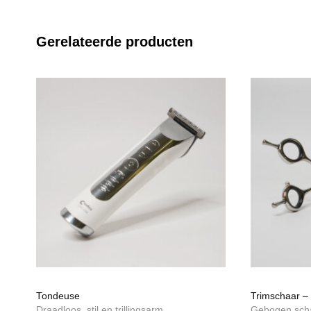
Gerelateerde producten
Tondeuse
Trimschaar – 
Draadloos, stil en trillingsarm
Gebogen sch