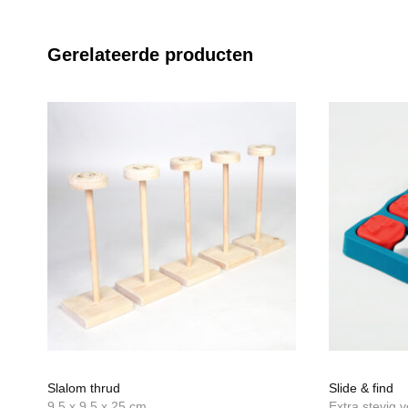
Gerelateerde producten
Slalom thrud
Slide & find
9,5 x 9,5 x 25 cm
Extra stevig 