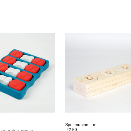
Spel muninn – m
22,50
voor grote konijnen