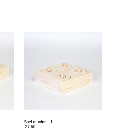
Spel muninn – l
27,50