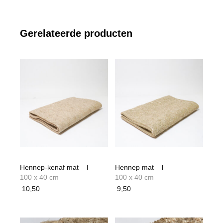
optie
kan
gekozen
Gerelateerde producten
worden
op
de
productpagina
Hennep-kenaf mat – l
Hennep mat – l
100 x 40 cm
100 x 40 cm
10,50
9,50