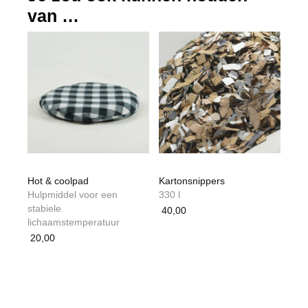
van …
Hot & coolpad
Kartonsnippers
Hulpmiddel voor een
330 l
stabiele
40,00
lichaamstemperatuur
Dit
20,00
product
heeft
meerdere
variaties.
Deze