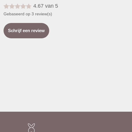
4.67 van 5
Gewaardeerd
3
Gebaseerd op 3 review(s)
4.67
op 5
gebaseerd
op
klant
Schrijf een review
waarderingen