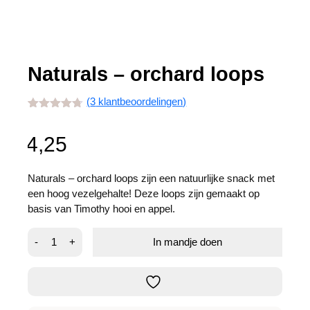
Naturals – orchard loops
(
3
klantbeoordelingen)
Gewaardeerd
3
4.67
op 5
gebaseerd
4,25
op
klant
waarderingen
Naturals – orchard loops zijn een natuurlijke snack met
een hoog vezelgehalte! Deze loops zijn gemaakt op
basis van Timothy hooi en appel.
Naturals
-
+
In mandje doen
-
orchard
loops
aantal