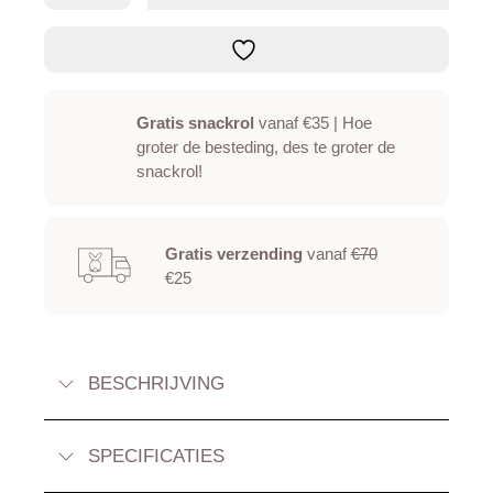
fien
xxl
aantal
Gratis snackrol
vanaf €35 | Hoe
groter de besteding, des te groter de
snackrol!
Gratis verzending
vanaf
€70
€25
BESCHRIJVING
SPECIFICATIES