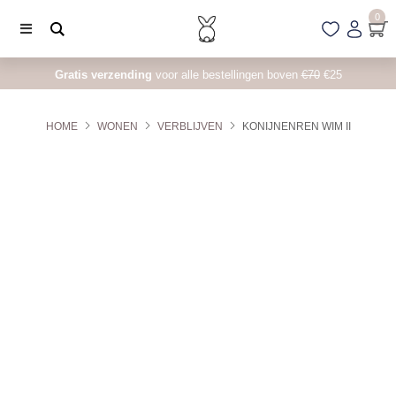
0
Gratis verzending
voor alle bestellingen boven
€70
€25
HOME
WONEN
VERBLIJVEN
KONIJNENREN WIM II