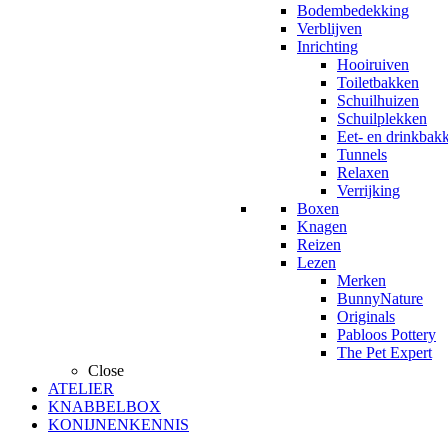
Bodembedekking
Verblijven
Inrichting
Hooiruiven
Toiletbakken
Schuilhuizen
Schuilplekken
Eet- en drinkbak
Tunnels
Relaxen
Verrijking
Boxen
Knagen
Reizen
Lezen
Merken
BunnyNature
Originals
Pabloos Pottery
The Pet Expert
Close
ATELIER
KNABBELBOX
KONIJNENKENNIS