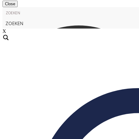
Close
ZOEKEN
X