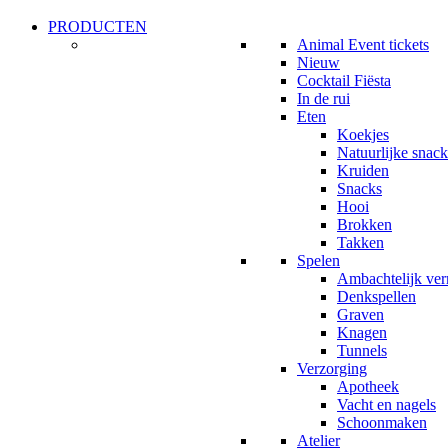
PRODUCTEN
Animal Event tickets
Nieuw
Cocktail Fiësta
In de rui
Eten
Koekjes
Natuurlijke snack
Kruiden
Snacks
Hooi
Brokken
Takken
Spelen
Ambachtelijk ve
Denkspellen
Graven
Knagen
Tunnels
Verzorging
Apotheek
Vacht en nagels
Schoonmaken
Atelier