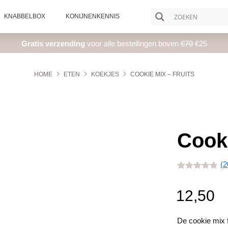
KNABBELBOX
KONIJNENKENNIS
Gratis verzending
voor alle bestellingen boven
€70
€25
HOME
ETEN
KOEKJES
COOKIE MIX – FRUITS
Cooki
(
2
Gewaardeerd
20
4.75
op 5
gebaseerd
12,50
op
klant
waarderingen
De cookie mix f