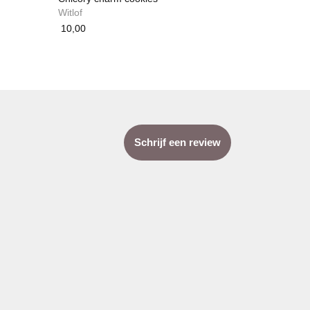
Witlof
10,00
Schrijf een review