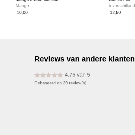
Mango
5 verschille
10,00
12,50
Reviews van andere klanten
4.75 van 5
Gewaardeerd
20
Gebaseerd op 20 review(s)
4.75
op 5
gebaseerd
op
klant
waarderingen