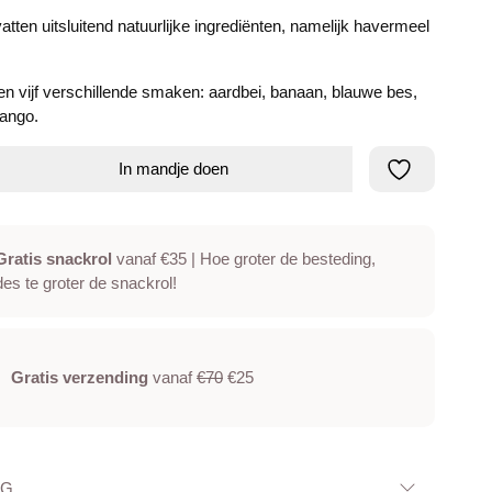
tten uitsluitend natuurlijke ingrediënten, namelijk havermeel
tten vijf verschillende smaken: aardbei, banaan, blauwe bes,
ango.
In mandje doen
Gratis snackrol
vanaf €35 | Hoe groter de besteding,
des te groter de snackrol!
Gratis verzending
vanaf
€70
€25
NG