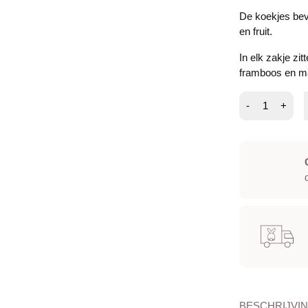
De koekjes beva
en fruit.
In elk zakje zi
framboos en m
Cookie
-
+
mix
-
fruits
aantal
BESCHRIJVI