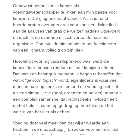
Onbewust begon ik mijn kennis als
voedingswetenschapper te linken aan mijn passie voor
konijnen. Dat ging helemaal vanzelf. Als ik iemand
hoorde praten over vers gras voor konijnen, linkte ik dit
aan de analyses van gras die we zelf hadden uitgevoerd
en dacht ik na over hoe dit zich vertaalde naar een
organisme. Daar viel de biochemie en het functioneren
van een lichaam volledig op zijn plek.
Hoewel dit voor mij vanzelfsprekend was, werd die
kennis door mensen rondom mij met konijnen erkend.
Dat was een belangrijk moment: ik begon te beseffen dat
wat ik
“gewoon logisch”
vond, eigenlijk iets is waar veel
mensen naar op zoek zijn. Iemand die voeding niet ziet
als een simpel lijstje (hooi, groenten en pellets), maar als
een complex samenspel dat rechtstreeks invloed heeft
op het hele lichaam, op gedrag, op herstel en op het
welzijn van het dier als geheel.
Voeding doet veel meer dan dat wij er waarde aan
hechten in de maatschappij. En zeker voor een dier dat