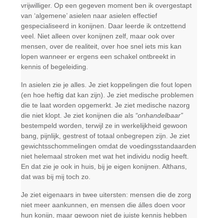
vrijwilliger. Op een gegeven moment ben ik overgestapt
van ‘algemene’ asielen naar asielen effectief
gespecialiseerd in konijnen. Daar leerde ik ontzettend
veel. Niet alleen over konijnen zelf, maar ook over
mensen, over de realiteit, over hoe snel iets mis kan
lopen wanneer er ergens een schakel ontbreekt in
kennis of begeleiding.
In asielen zie je alles. Je ziet koppelingen die fout lopen
(en hoe heftig dat kan zijn). Je ziet medische problemen
die te laat worden opgemerkt. Je ziet medische nazorg
die niet klopt. Je ziet konijnen die als
“onhandelbaar”
bestempeld worden, terwijl ze in werkelijkheid gewoon
bang, pijnlijk, gestrest of totaal onbegrepen zijn. Je ziet
gewichtsschommelingen omdat de voedingsstandaarden
niet helemaal stroken met wat het individu nodig heeft.
En dat zie je ook in huis, bij je eigen konijnen. Althans,
dat was bij mij toch zo.
Je ziet eigenaars in twee uitersten: mensen die de zorg
niet meer aankunnen, en mensen die álles doen voor
hun konijn, maar gewoon niet de juiste kennis hebben