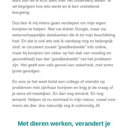
want dan wil ik echt alles over het onderwerp weten. Ik
wil begrijpen hoe iets werkt en ik ben ontzettend
leergierig.
Dus ben ik mij intens gaan verdiepen om mijn eigen
konijnen te helpen. Niet via dokter Google, maar via
wetenschappelijke databanken die ik tot mijn beschikking
had. En dat is ook iets wat ik vandaag nog zo belangrijk
vind: er circuleert zoveel
“goedbedoelde”
info online,
maar bij konijnen (en zeker op het vlak van voeding en
gezondheid) kan dat
“goedbedoelde”
net het probleem
zijn. Het geeft een vals gevoel van zekerheid, met soms
grote gevolgen.
En voor je het weet botst een collega of vriendin op
problemen met zijn/haar konijnen en krijg je de vraag of
je eens wil meekijken. En dan nog iemand. En nog
iemand. Helpen zit nu eenmaal in mijn natuur, zowel voor
mens als dier, dus natuurlijk zeg ik volmondig JA.
Met dieren werken, verandert je