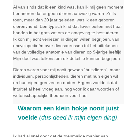
Al van sinds dat ik een kind was, kan ik mij geen moment
herinneren dat er geen dieren aanwezig waren. Zelfs
toen, meer dan 20 jaar geleden, was ik een geboren
dierenvriend. Een typisch kind dat liever buiten met haar
handen in het gras zat om de omgeving te bestuderen.
Ik kon mij echt verliezen in dingen willen begrijpen, van
encyclopedieën over dinosaurussen tot het uittekenen
van de volledige anatomie van dieren op 9-jarige leeftijd.
Mijn doel was telkens om elk detail te kunnen begrijpen.
Dieren waren voor mij nooit gewoon “huisdieren”, maar
individuen, persoonlijkheden, dieren met hun eigen wil
en hun eigen grenzen en noden. Ergens voelde ik dat
intuïtief al heel vroeg aan, nog voor ik daar woorden of
wetenschappelijke theorieën voor had.
Waarom een klein hokje nooit juist
voelde
(dus deed ik mijn eigen ding)
.
Ik had al snel door dat de toenmalige manier van