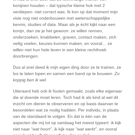
konijnen houden – dat typische kleine hok met 2
verdiepen- niet correct was. Ik kon op dat moment mijn
visie nog niet onderbouwen met wetenschappelijke
kennis, studies of data. Maar als je écht kijkt naar een
konijn, dan zie je het gewoon: ze willen rennen,
onderzoeken, knabbelen, graven, contact maken, zich
veilig voelen, keuzes kunnen maken, en vooral… ze
willen niet hun hele leven in een kleine rechthoek
doorbrengen.
Dus al snel deed ik mijn eigen ding door ze te trainen, ze
los te laten lopen en samen een band op te bouwen.
Zo
koppig ben ik wel.
Uiteraard heb ook ik fouten gemaakt, zoals elke eigenaar
die al doende moet leren. Toch had ik als kind al wel dit
inzicht om dieren te observeren en op basis daarvan te
beoordelen wat ze nodig hadden. Per individu, in plaats
van de standaard te volgen. En dat is één van de
aspecten die mij tot op vandaag het meest typeert: ik kijk
niet naar
“wat hoort”
, ik kijk naar
“wat werkt”
, en vooral